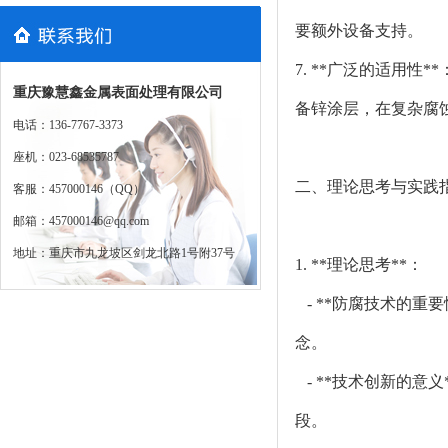
要额外设备支持。
7. **广泛的适用
重庆豫慧鑫金属表面处理有限公司
备锌涂层，在复杂腐
电话：136-7767-3373
座机：023-68535787
二、理论思考与实践
客服：457000146（QQ）
邮箱：457000146@qq.com
地址：重庆市九龙坡区剑龙北路1号附37号
1. **理论思考**：
- **防腐技术的重
念。
- **技术创新的意
段。