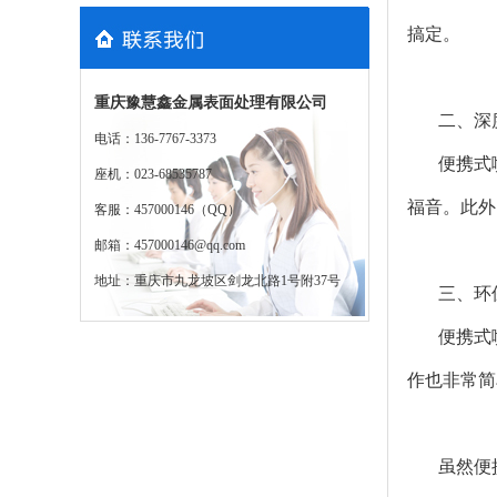
搞定。
重庆豫慧鑫金属表面处理有限公司
二、深
电话：136-7767-3373
便携式
座机：023-68535787
福音。此外
客服：457000146（QQ）
邮箱：457000146@qq.com
地址：重庆市九龙坡区剑龙北路1号附37号
三、环
便携式
作也非常简
虽然便