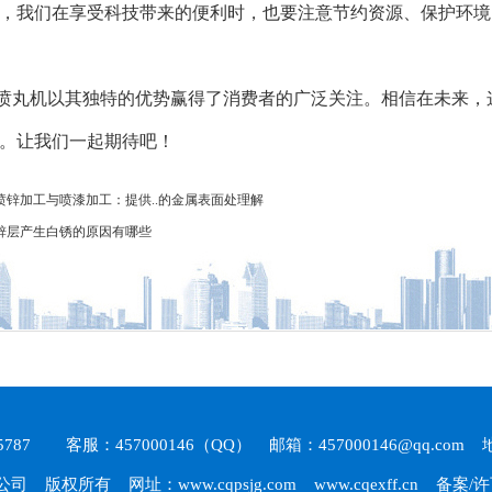
，我们在享受科技带来的便利时，也要注意节约资源、保护环境
喷丸机以其独特的优势赢得了消费者的广泛关注。相信在未来，
。让我们一起期待吧！
喷锌加工与喷漆加工：提供..的金属表面处理解
锌层产生白锈的原因有哪些
68535787 客服：457000146（QQ） 邮箱：457000146@qq
公司
版权所有 网址：
www.cqpsjg.com
www.cqexff.cn
备案/许