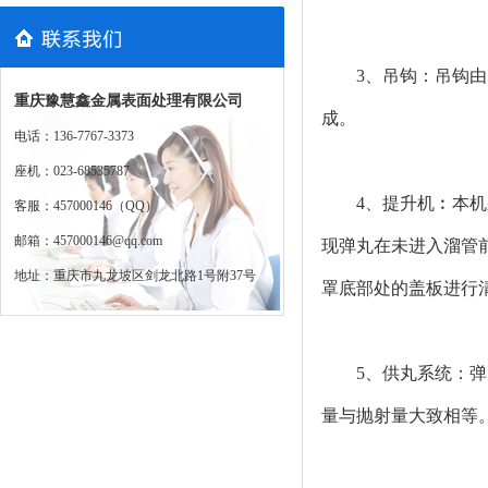
3、吊钩：吊钩
重庆豫慧鑫金属表面处理有限公司
成。
电话：136-7767-3373
座机：023-68535787
4、提升机︰本
客服：457000146（QQ）
邮箱：457000146@qq.com
现弹丸在未进入溜管
地址：重庆市九龙坡区剑龙北路1号附37号
罩底部处的盖板进行
5、供丸系统：
量与抛射量大致相等